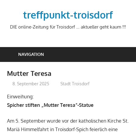
Zum
Inhalt
treffpunkt-troisdorf
springen
DIE online-Zeitung für Troisdorf … aktueller geht kaum !!!
NAVIGATION
Mutter Teresa
8. September 2025
treffpunkt
Stadt Troisdorf
Einweihung:
Spicher stiften „Mutter Teresa“-Statue
Am 5. September wurde vor der katholischen Kirche St.
Mariä Himmelfahrt in Troisdorf-Spich feierlich eine