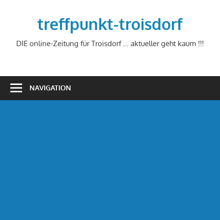
Zum
Inhalt
treffpunkt-troisdorf
springen
DIE online-Zeitung für Troisdorf … aktueller geht kaum !!!
NAVIGATION