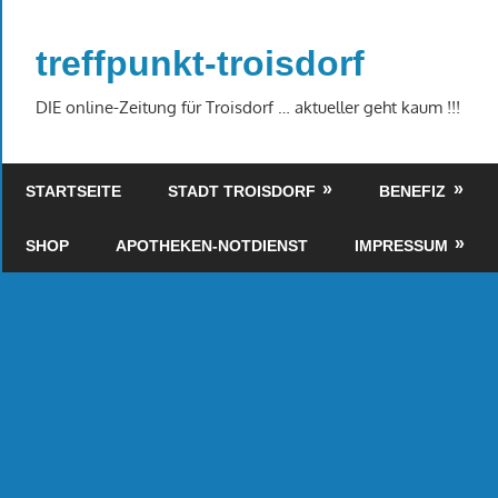
Zum
Inhalt
treffpunkt-troisdorf
springen
DIE online-Zeitung für Troisdorf … aktueller geht kaum !!!
STARTSEITE
STADT TROISDORF
BENEFIZ
SHOP
APOTHEKEN-NOTDIENST
IMPRESSUM