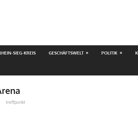
RHEIN-SIEG-KREIS
GESCHÄFTSWELT
POLITIK
K
Arena
treffpunkt