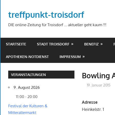
Zum
Inhalt
treffpunkt-troisdorf
springen
DIE online-Zeitung für Troisdorf … aktueller geht kaum !!!
STARTSEITE
STADT TROISDORF
BENEFIZ
APOTHEKEN-NOTDIENST
IMPRESSUM
Bowling 
VERANSTALTUNGEN
19. Januar 2015
9. August 2026
11:00 - 20:00
Adresse
Festival der Kulturen &
Heinkelstr. 1
Mitteraltermarkt