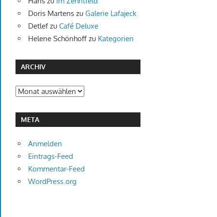
Hans
zu
Im Zehntfeld
Doris Martens
zu
Galerie Lafajeck
Detlef
zu
Café Deluxe
Helene Schönhoff
zu
Kategorien
ARCHIV
Archiv
META
Anmelden
Eintrags-Feed
Kommentar-Feed
WordPress.org