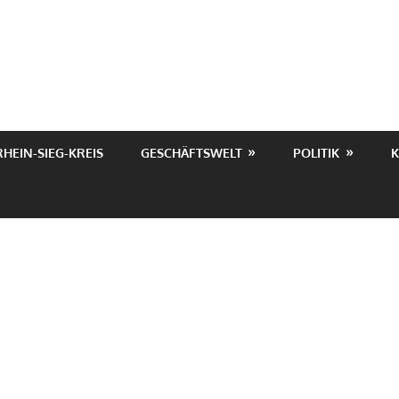
RHEIN-SIEG-KREIS
GESCHÄFTSWELT
POLITIK
K