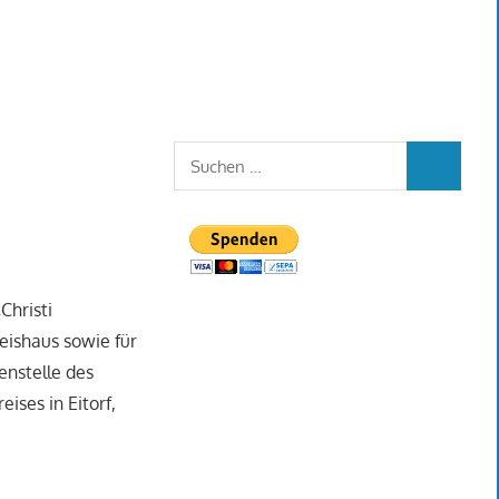
Suchen
SUCHEN
nach:
Christi
reishaus sowie für
enstelle des
ises in Eitorf,