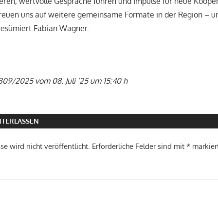
eren, wertvolle Gespräche führen und Impulse für neue Koope
reuen uns auf weitere gemeinsame Formate in der Region – un
, resümiert Fabian Wagner.
309/2025 vom 08. Juli ’25 um 15:40 h
TERLASSEN
e wird nicht veröffentlicht.
Erforderliche Felder sind mit
*
markier