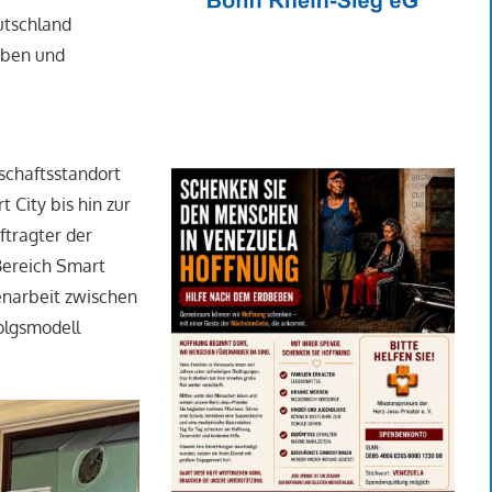
utschland
eben und
schaftsstandort
 City bis hin zur
ftragter der
 Bereich Smart
enarbeit zwischen
olgsmodell