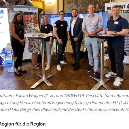
uftagter Fabian Wagner (2. v.r.) und TROWISTA-Geschäftsführer Alexander
sing, Leitung Human-Centered Engineering & Design Fraunhofer FIT (1.v.l.
ation Hubs Bergisches Rheinland und der Denkschmiede/Scienceloft 
Region für die Region