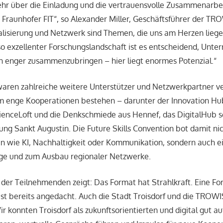
ehr über die Einladung und die vertrauensvolle Zusammenarbei
Fraunhofer FIT“, so Alexander Miller, Geschäftsführer der TR
talisierung und Netzwerk sind Themen, die uns am Herzen liege
so exzellenter Forschungslandschaft ist es entscheidend, Unt
h enger zusammenzubringen – hier liegt enormes Potenzial.“
aren zahlreiche weitere Unterstützer und Netzwerkpartner ve
m enge Kooperationen bestehen – darunter der Innovation Hu
ienceLoft und die Denkschmiede aus Hennef, das DigitalHub s
ung Sankt Augustin. Die Future Skills Convention bot damit nic
 wie KI, Nachhaltigkeit oder Kommunikation, sondern auch ei
lege und zum Ausbau regionaler Netzwerke.
 der Teilnehmenden zeigt: Das Format hat Strahlkraft. Eine Fo
t bereits angedacht. Auch die Stadt Troisdorf und die TROWI
Wir konnten Troisdorf als zukunftsorientierten und digital gut au