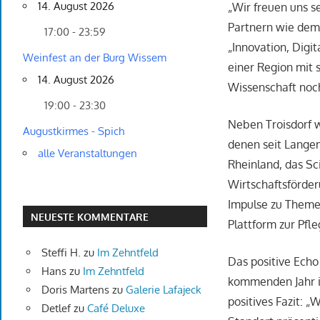
14. August 2026
„Wir freuen uns s
Partnern wie dem 
17:00 - 23:59
„Innovation, Digi
Weinfest an der Burg Wissem
einer Region mit 
14. August 2026
Wissenschaft noc
19:00 - 23:30
Neben Troisdorf w
Augustkirmes - Spich
denen seit Lange
alle Veranstaltungen
Rheinland, das Sc
Wirtschaftsförder
Impulse zu Themen
NEUESTE KOMMENTARE
Plattform zur Pf
Steffi H.
zu
Im Zehntfeld
Das positive Echo
Hans
zu
Im Zehntfeld
kommenden Jahr is
Doris Martens
zu
Galerie Lafajeck
positives Fazit: „
Detlef
zu
Café Deluxe