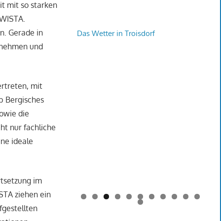
t mit so starken
OWISTA.
n. Gerade in
Das Wetter in Troisdorf
ernehmen und
rtreten, mit
b Bergisches
owie die
ht nur fachliche
ne ideale
rtsetzung im
STA ziehen ein
0
1
2
fgestellten