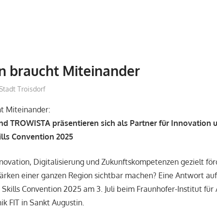
n braucht Miteinander
treffpunkt
Stadt Troisdorf
t Miteinander:
und TROWISTA präsentieren sich als Partner für Innovation
ills Convention 2025
nnovation, Digitalisierung und Zukunftskompetenzen gezielt fö
Stärken einer ganzen Region sichtbar machen? Eine Antwort auf
re Skills Convention 2025 am 3. Juli beim Fraunhofer-Institut f
ik FIT in Sankt Augustin.