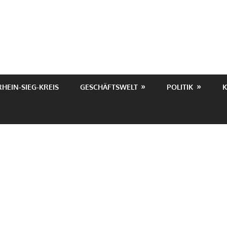
RHEIN-SIEG-KREIS
GESCHÄFTSWELT
POLITIK
K