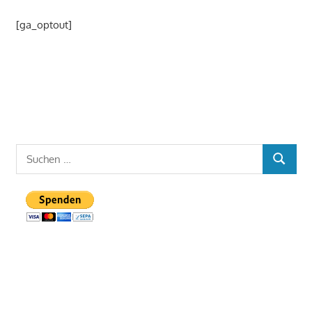
[ga_optout]
Suchen
SUCHE
nach: