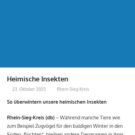
Heimische Insekten
23. Oktober 2025
treffpunkt
Rhein-Sieg-Kreis
So überwintern unsere heimischen Insekten
Rhein-Sieg-Kreis (db)
– Während manche Tiere wie
zum Beispiel Zugvögel für den baldigen Winter in den
Süden „flüchten“, bleiben andere Tiergruppen in ihrer