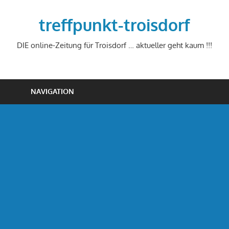
Zum
Inhalt
treffpunkt-troisdorf
springen
DIE online-Zeitung für Troisdorf … aktueller geht kaum !!!
NAVIGATION