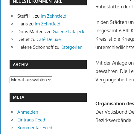
NEUESTE KOMMENTARE
Ruhestätten der 
Steffi H.
zu
Im Zehntfeld
In den Städten u
Hans
zu
Im Zehntfeld
insgesamt 6.841 K
Doris Martens
zu
Galerie Lafajeck
Kreis ist die Krie
Detlef
zu
Café Deluxe
Helene Schönhoff
zu
Kategorien
unterschiedlichste
Mit der Anlage un
ARCHIV
bewahren. Die Leb
Archiv
Vergangenheit eri
META
Organisation des
Der Volksbund Deu
Anmelden
Eintrags-Feed
Bezirksverbände.
Kommentar-Feed