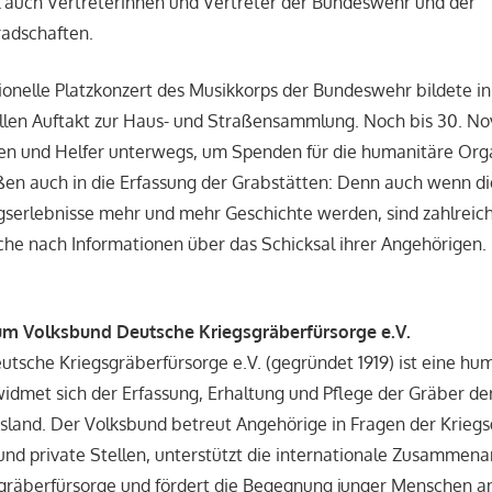
l auch Vertreterinnen und Vertreter der Bundeswehr und der
adschaften.
tionelle Platzkonzert des Musikkorps der Bundeswehr bildete in
iellen Auftakt zur Haus- und Straßensammlung. Noch bis 30. 
nen und Helfer unterwegs, um Spenden für die humanitäre Org
ßen auch in die Erfassung der Grabstätten: Denn auch wenn d
gserlebnisse mehr und mehr Geschichte werden, sind zahlreic
he nach Informationen über das Schicksal ihrer Angehörigen.
um Volksbund Deutsche Kriegsgräberfürsorge e.V.
tsche Kriegsgräberfürsorge e.V. (gegründet 1919) ist eine hu
widmet sich der Erfassung, Erhaltung und Pflege der Gräber d
sland. Der Volksbund betreut Angehörige in Fragen der Kriegs
 und private Stellen, unterstützt die internationale Zusammen
sgräberfürsorge und fördert die Begegnung junger Menschen a