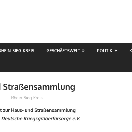
RHEIN-SIEG-KREIS
GESCHÄFTSWELT
POLITIK
K
d Straßensammlung
5
treffpunkt
Rhein-Sieg-Kreis
akt zur Haus- und Straßensammlung
Deutsche Kriegsgräberfürsorge e.V.