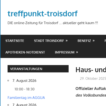
Zum
Inhalt
treffpunkt-troisdorf
springen
DIE online-Zeitung für Troisdorf … aktueller geht kaum !!!
STARTSEITE
STADT TROISDORF
BENEFIZ
APOTHEKEN-NOTDIENST
IMPRESSUM
Haus- un
VERANSTALTUNGEN
29. Oktober 202
7. August 2026
Offizieller Auft
10:00 - 18:30
des Volksbundes 
Familientag im AGGUA
7. August 2026