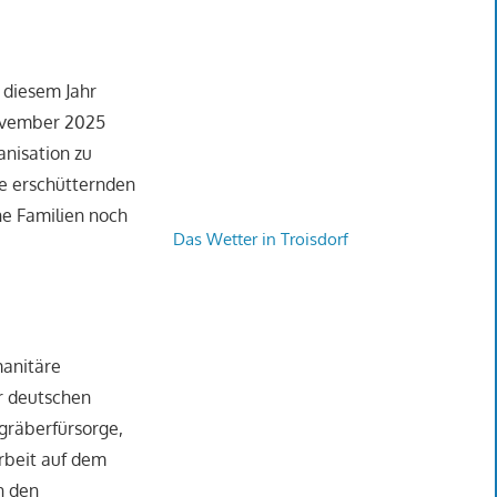
 diesem Jahr
November 2025
anisation zu
ie erschütternden
he Familien noch
Das Wetter in Troisdorf
manitäre
er deutschen
gräberfürsorge,
arbeit auf dem
n den