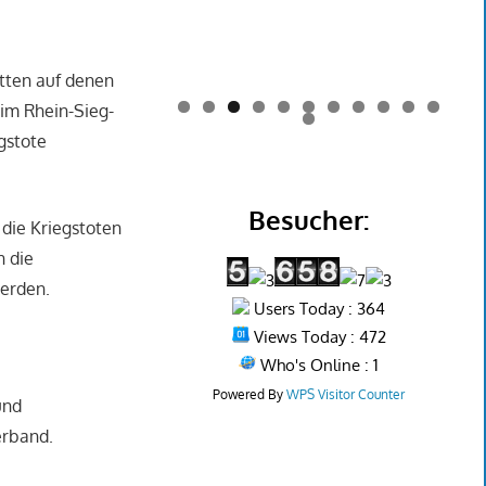
tten auf denen
 im Rhein-Sieg-
0
1
2
egstote
Besucher:
 die Kriegstoten
n die
werden.
Users Today : 364
Views Today : 472
Who's Online : 1
Powered By
WPS Visitor Counter
und
erband.