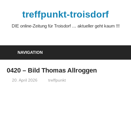
Zum
Inhalt
treffpunkt-troisdorf
springen
DIE online-Zeitung für Troisdorf … aktueller geht kaum !!!
NAVIGATION
0420 – Bild Thomas Allroggen
20. April 2026
treffpunkt