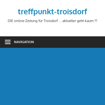
Zum
Inhalt
treffpunkt-troisdorf
springen
DIE online-Zeitung für Troisdorf … aktueller geht kaum !!!
NAVIGATION