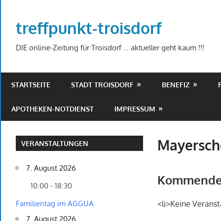
Zum
Inhalt
treffpunkt-troisdorf
springen
DIE online-Zeitung für Troisdorf … aktueller geht kaum !!!
STARTSEITE
STADT TROISDORF
BENEFIZ
APOTHEKEN-NOTDIENST
IMPRESSUM
Mayersch
VERANSTALTUNGEN
7. August 2026
Kommende 
10:00 - 18:30
Familientag im AGGUA
<li>Keine Veranst
7. August 2026