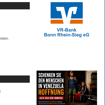
elden.
t