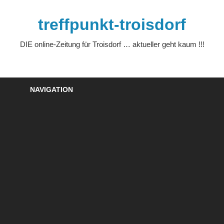
Zum
Inhalt
treffpunkt-troisdorf
springen
DIE online-Zeitung für Troisdorf … aktueller geht kaum !!!
NAVIGATION