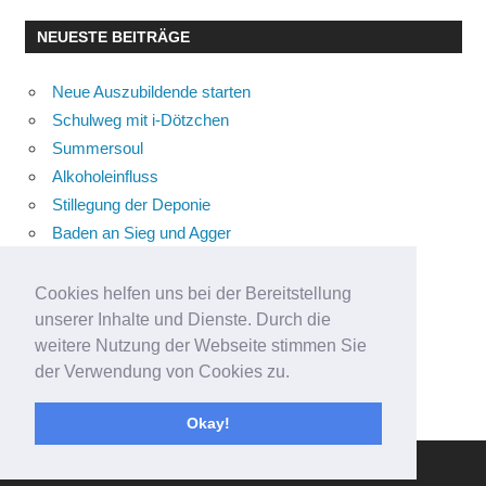
NEUESTE BEITRÄGE
Neue Auszubildende starten
Schulweg mit i-Dötzchen
Summersoul
Alkoholeinfluss
Stillegung der Deponie
Baden an Sieg und Agger
Trampolin-Gruppe
Kometen Schmitter Nacht
Cookies helfen uns bei der Bereitstellung
Engagementpreis 80plus 2026
unserer Inhalte und Dienste. Durch die
weitere Nutzung der Webseite stimmen Sie
Schultüten-ABC
der Verwendung von Cookies zu.
Kompass für die Grundschule
Sommercamp
Okay!
WordPress Theme: Gambit von ThemeZee.