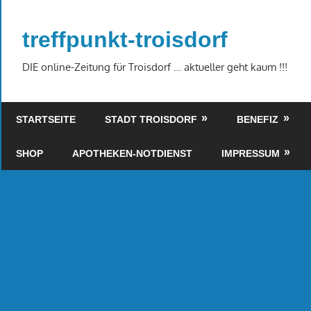
Zum
Inhalt
treffpunkt-troisdorf
springen
DIE online-Zeitung für Troisdorf … aktueller geht kaum !!!
STARTSEITE
STADT TROISDORF
BENEFIZ
SHOP
APOTHEKEN-NOTDIENST
IMPRESSUM