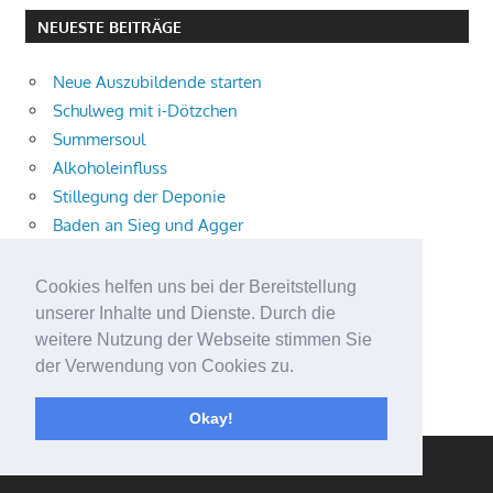
NEUESTE BEITRÄGE
Neue Auszubildende starten
Schulweg mit i-Dötzchen
Summersoul
Alkoholeinfluss
Stillegung der Deponie
Baden an Sieg und Agger
Trampolin-Gruppe
Kometen Schmitter Nacht
Cookies helfen uns bei der Bereitstellung
Engagementpreis 80plus 2026
unserer Inhalte und Dienste. Durch die
Schultüten-ABC
weitere Nutzung der Webseite stimmen Sie
der Verwendung von Cookies zu.
Kompass für die Grundschule
Sommercamp
Okay!
WordPress Theme: Gambit von ThemeZee.