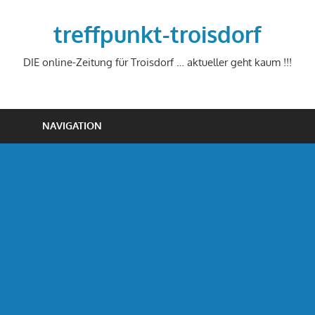
Zum
Inhalt
treffpunkt-troisdorf
springen
DIE online-Zeitung für Troisdorf … aktueller geht kaum !!!
NAVIGATION