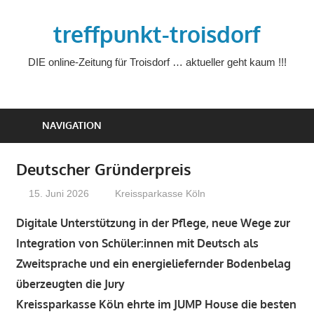
Zum
treffpunkt-troisdorf
Inhalt
springen
DIE online-Zeitung für Troisdorf … aktueller geht kaum !!!
NAVIGATION
Deutscher Gründerpreis
15. Juni 2026
treffpunkt
Kreissparkasse Köln
Digitale Unterstützung in der Pflege, neue Wege zur
Integration von Schüler:innen mit Deutsch als
Zweitsprache und ein energieliefernder Bodenbelag
überzeugten die Jury
Kreissparkasse Köln ehrte im JUMP House die besten