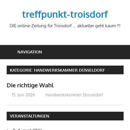
Zum
Inhalt
treffpunkt-troisdorf
springen
DIE online-Zeitung für Troisdorf … aktueller geht kaum !!!
NAVIGATION
KATEGORIE:
HANDWERKSKAMMER DÜSSELDORF
Die richtige Wahl
15. Juni 2026
treffpunkt
Handwerkskammer Düsseldorf
VERANSTALTUNGEN