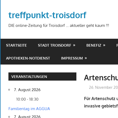
Zum
Inhalt
treffpunkt-troisdorf
springen
DIE online-Zeitung für Troisdorf … aktueller geht kaum !!!
STARTSEITE
STADT TROISDORF
BENEFIZ
APOTHEKEN-NOTDIENST
IMPRESSUM
Artenschu
VERANSTALTUNGEN
26. November 2
7. August 2026
Für Artenschutz u
10:00 - 18:30
invasive gebiets
Familientag im AGGUA
7. August 2026