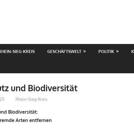
RHEIN-SIEG-KREIS
GESCHÄFTSWELT
POLITIK
K
tz und Biodiversität
025
treffpunkt
Rhein-Sieg-Kreis
nd Biodiversität:
fremde Arten entfernen