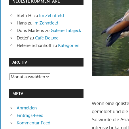
NEUESTE KOMMENTARE
Steffi H.
zu
Im Zehntfeld
Hans
zu
Im Zehntfeld
Doris Martens
zu
Galerie Lafajeck
Detlef
zu
Café Deluxe
Helene Schönhoff
zu
Kategorien
ARCHIV
Archiv
META
Wenn eine geliste
Anmelden
gemeldet und die 
Eintrags-Feed
So wurde die Asia
Kommentar-Feed
intensiv bekämpf