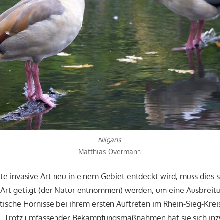
Nilgans
Matthias Overmann
te invasive Art neu in einem Gebiet entdeckt wird, muss dies s
Art getilgt (der Natur entnommen) werden, um eine Ausbreitu
tische Hornisse bei ihrem ersten Auftreten im Rhein-Sieg-Kreis
t. Trotz umfassender Bekämpfungsmaßnahmen hat sie sich in