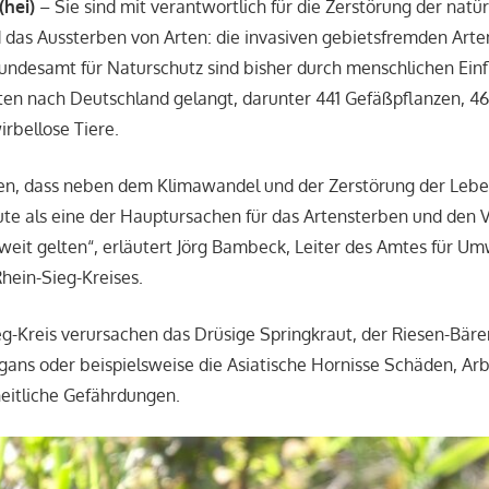
(hei)
– Sie sind mit verantwortlich für die Zerstörung der natü
as Aussterben von Arten: die invasiven gebietsfremden Arten
Bundesamt für Naturschutz sind bisher durch menschlichen Einf
en nach Deutschland gelangt, darunter 441 Gefäßpflanzen, 46
irbellose Tiere.
esen, dass neben dem Klimawandel und der Zerstörung der Leb
ute als eine der Hauptursachen für das Artensterben und den V
tweit gelten“, erläutert Jörg Bambeck, Leiter des Amtes für U
hein-Sieg-Kreises.
g-Kreis verursachen das Drüsige Springkraut, der Riesen-Bäre
gans oder beispielsweise die Asiatische Hornisse Schäden, Arb
eitliche Gefährdungen.