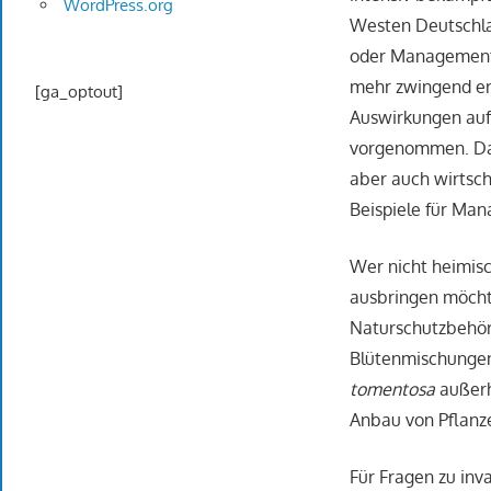
WordPress.org
Westen Deutschla
oder Management-
mehr zwingend er
[ga_optout]
Auswirkungen auf
vorgenommen. Dab
aber auch wirtsch
Beispiele für Man
Wer nicht heimisch
ausbringen möchte
Naturschutzbehörd
Blütenmischungen
tomentosa
außerh
Anbau von Pflanze
Für Fragen zu inv