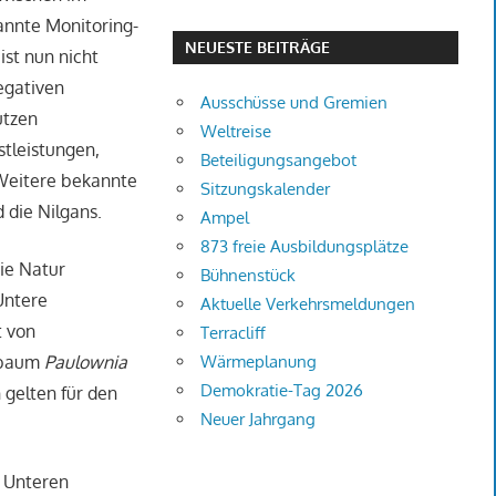
annte Monitoring-
NEUESTE BEITRÄGE
st nun nicht
egativen
Ausschüsse und Gremien
utzen
Weltreise
tleistungen,
Beteiligungsangebot
 Weitere bekannte
Sitzungskalender
 die Nilgans.
Ampel
873 freie Ausbildungsplätze
eie Natur
Bühnenstück
Untere
Aktuelle Verkehrsmeldungen
t von
Terracliff
enbaum
Paulownia
Wärmeplanung
Demokratie-Tag 2026
gelten für den
Neuer Jahrgang
r Unteren