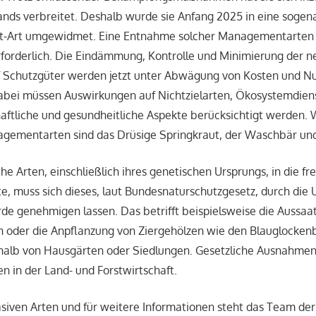
nds verbreitet. Deshalb wurde sie Anfang 2025 in eine sogen
Art umgewidmet. Eine Entnahme solcher Managementarten i
forderlich. Die Eindämmung, Kontrolle und Minimierung der n
 Schutzgüter werden jetzt unter Abwägung von Kosten und N
ei müssen Auswirkungen auf Nichtzielarten, Ökosystemdiens
aftliche und gesundheitliche Aspekte berücksichtigt werden.
agementarten sind das Drüsige Springkraut, der Waschbär und
e Arten, einschließlich ihres genetischen Ursprungs, in die fr
, muss sich dieses, laut Bundesnaturschutzgesetz, durch die 
e genehmigen lassen. Das betrifft beispielsweise die Aussaa
 oder die Anpflanzung von Ziergehölzen wie den Blauglock
alb von Hausgärten oder Siedlungen. Gesetzliche Ausnahmen 
n in der Land- und Forstwirtschaft.
asiven Arten und für weitere Informationen steht das Team de