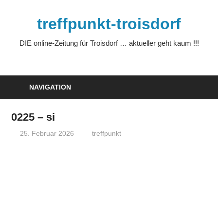
Zum
Inhalt
treffpunkt-troisdorf
springen
DIE online-Zeitung für Troisdorf … aktueller geht kaum !!!
NAVIGATION
0225 – si
25. Februar 2026
treffpunkt