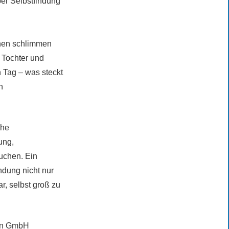
er Selbstfindung
inen schlimmen
 Tochter und
n Tag – was steckt
n
che
ung,
uchen. Ein
ndung nicht nur
ar, selbst groß zu
ion GmbH