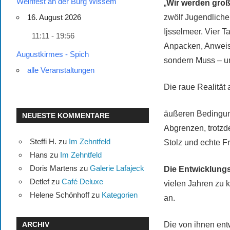
Weinfest an der Burg Wissem
„
Wir werden groß
zwölf Jugendliche
16. August 2026
Ijsselmeer. Vier T
11:11 - 19:56
Anpacken, Anweisu
Augustkirmes - Spich
sondern Muss – u
alle Veranstaltungen
Die raue Realität 
äußeren Bedingung
NEUESTE KOMMENTARE
Abgrenzen, trotz
Steffi H.
zu
Im Zehntfeld
Stolz und echte F
Hans
zu
Im Zehntfeld
Doris Martens
zu
Galerie Lafajeck
Die Entwicklungs
Detlef
zu
Café Deluxe
vielen Jahren zu 
Helene Schönhoff
zu
Kategorien
an.
Die von ihnen en
ARCHIV