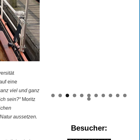
ersität
auf eine
ganz viel und ganz
0
1
ich sein?“
Moritz
2
ichen
 Natur aussetzen.
Besucher: