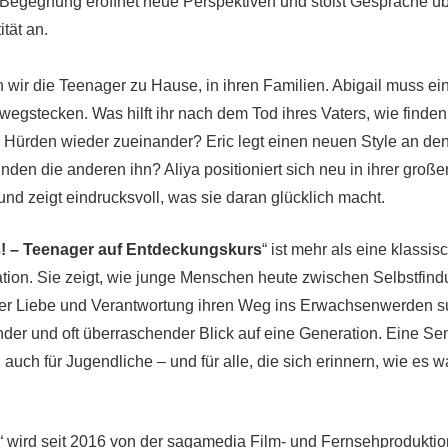
Begegnung eröffnet neue Perspektiven und stößt Gespräche üb
ität an.
wir die Teenager zu Hause, in ihren Familien. Abigail muss e
wegstecken. Was hilft ihr nach dem Tod ihres Vaters, wie finden
er Hürden wieder zueinander? Eric legt einen neuen Style an de
inden die anderen ihn? Aliya positioniert sich neu in ihrer große
nd zeigt eindrucksvoll, was sie daran glücklich macht.
! – Teenager auf Entdeckungskurs
“ ist mehr als eine klassis
on. Sie zeigt, wie junge Menschen heute zwischen Selbstfind
ter Liebe und Verantwortung ihren Weg ins Erwachsenwerden s
ender und oft überraschender Blick auf eine Generation. Eine Se
n auch für Jugendliche – und für alle, die sich erinnern, wie es w
“ wird seit 2016 von der sagamedia Film- und Fernsehprodukt