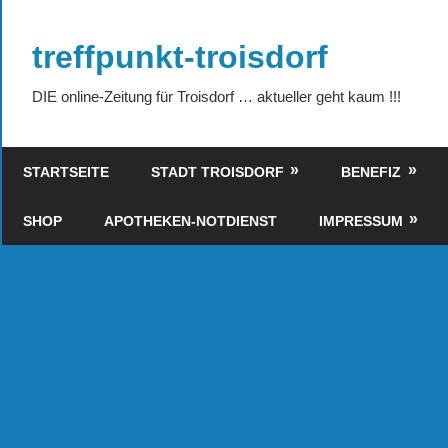
Zum
Inhalt
treffpunkt-troisdorf
springen
DIE online-Zeitung für Troisdorf … aktueller geht kaum !!!
STARTSEITE
STADT TROISDORF
BENEFIZ
SHOP
APOTHEKEN-NOTDIENST
IMPRESSUM