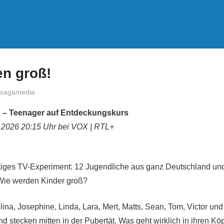
en groß!
treffpunkt
sagamedia
! – Teenager auf Entdeckungskurs
7.2026 20:15 Uhr bei VOX | RTL+
artiges TV-Experiment: 12 Jugendliche aus ganz Deutschland und
 Wie werden Kinder groß?
ulina, Josephine, Linda, Lara, Mert, Matts, Sean, Tom, Victor und
und stecken mitten in der Pubertät. Was geht wirklich in ihren K