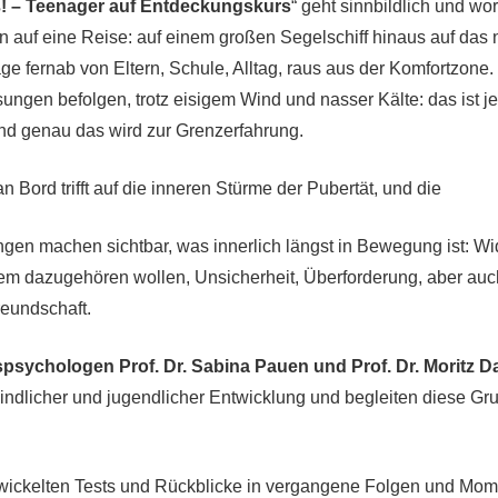
! – Teenager auf Entdeckungskurs
“ geht sinnbildlich und wor
n auf eine Reise: auf einem großen Segelschiff hinaus auf das 
age fernab von Eltern, Schule, Alltag, raus aus der Komfortzone
ngen befolgen, trotz eisigem Wind und nasser Kälte: das ist jet
nd genau das wird zur Grenzerfahrung.
an Bord trifft auf die inneren Stürme der Pubertät, und die
en machen sichtbar, was innerlich längst in Bewegung ist: Wi
dem dazugehören wollen, Unsicherheit, Überforderung, aber au
reundschaft.
psychologen Prof. Dr. Sabina Pauen und Prof. Dr. Moritz
kindlicher und jugendlicher Entwicklung und begleiten diese G
twickelten Tests und Rückblicke in vergangene Folgen und Mom