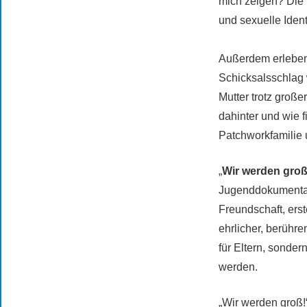
mich zeigen? Die 
und sexuelle Ident
Außerdem erleben 
Schicksalsschlag 
Mutter trotz groß
dahinter und wie f
Patchworkfamilie u
„
Wir werden groß
Jugenddokumentati
Freundschaft, ers
ehrlicher, berühr
für Eltern, sonder
werden.
„Wir werden groß!