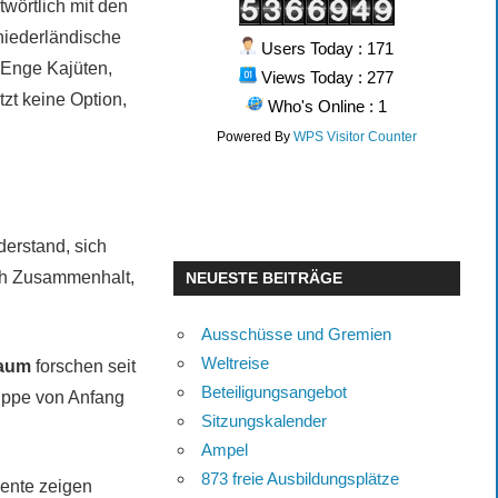
twörtlich mit den
niederländische
Users Today : 171
. Enge Kajüten,
Views Today : 277
zt keine Option,
Who's Online : 1
Powered By
WPS Visitor Counter
derstand, sich
ch Zusammenhalt,
NEUESTE BEITRÄGE
Ausschüsse und Gremien
Weltreise
 Daum
forschen seit
Beteiligungsangebot
ruppe von Anfang
Sitzungskalender
Ampel
873 freie Ausbildungsplätze
ente zeigen