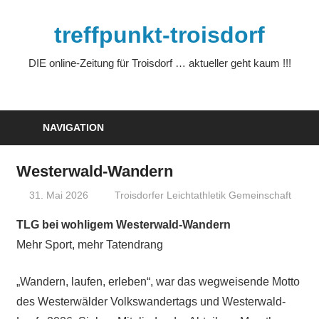
Zum
Inhalt
treffpunkt-troisdorf
springen
DIE online-Zeitung für Troisdorf … aktueller geht kaum !!!
NAVIGATION
Westerwald-Wandern
31. Mai 2026
treffpunkt
Troisdorfer Leichtathletik Gemeinschaft
TLG bei wohligem Westerwald-Wandern
Mehr Sport, mehr Tatendrang
„Wandern, laufen, erleben“, war das wegweisende Motto
des Westerwälder Volkswandertags und Westerwald-