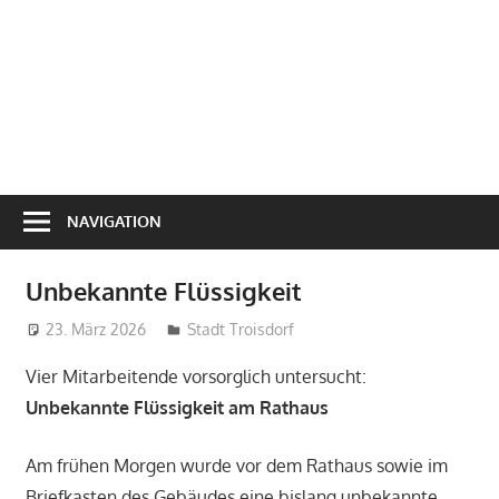
NAVIGATION
Unbekannte Flüssigkeit
23. März 2026
treffpunkt
Stadt Troisdorf
Vier Mitarbeitende vorsorglich untersucht:
Unbekannte Flüssigkeit am Rathaus
Am frühen Morgen wurde vor dem Rathaus sowie im
Briefkasten des Gebäudes eine bislang unbekannte