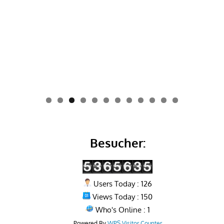
0
1
2
Besucher:
Users Today : 126
Views Today : 150
Who's Online : 1
Powered By
WPS Visitor Counter