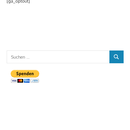
[ga_optout]
Suchen
SUCHEN
nach: