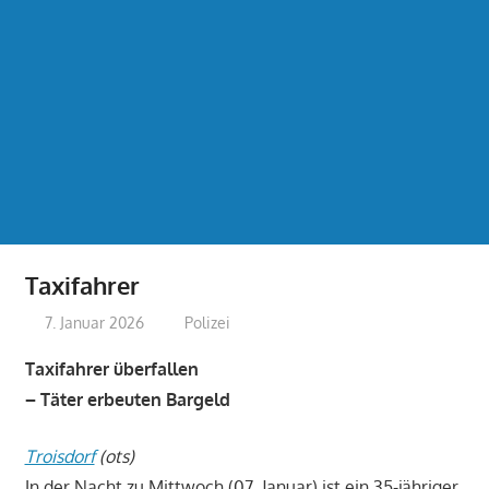
Taxifahrer
7. Januar 2026
treffpunkt
Polizei
Taxifahrer überfallen
– Täter erbeuten Bargeld
Troisdorf
(ots)
In der Nacht zu Mittwoch (07. Januar) ist ein 35-jähriger