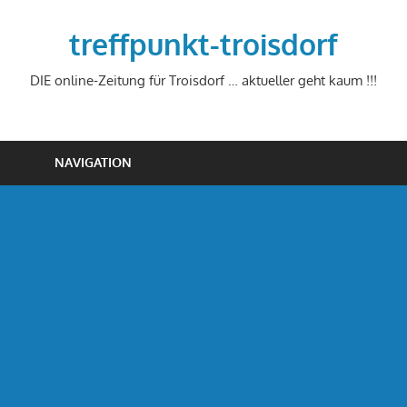
Zum
Inhalt
treffpunkt-troisdorf
springen
DIE online-Zeitung für Troisdorf … aktueller geht kaum !!!
NAVIGATION