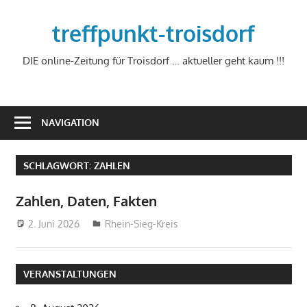
Zum
Inhalt
treffpunkt-troisdorf
springen
DIE online-Zeitung für Troisdorf … aktueller geht kaum !!!
NAVIGATION
SCHLAGWORT:
ZAHLEN
Zahlen, Daten, Fakten
2. Juni 2026
treffpunkt
Rhein-Sieg-Kreis
VERANSTALTUNGEN