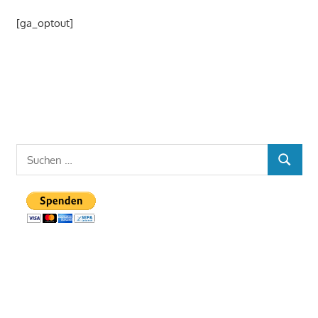
[ga_optout]
Suchen
SUCHEN
nach: