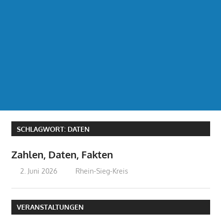
SCHLAGWORT:
DATEN
Zahlen, Daten, Fakten
2. Juni 2026
treffpunkt
Rhein-Sieg-Kreis
VERANSTALTUNGEN