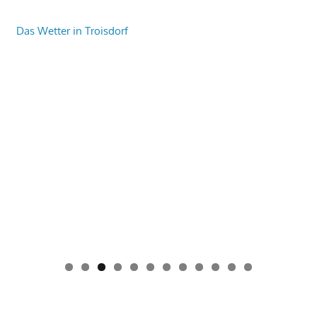
Das Wetter in Troisdorf
0
1
2