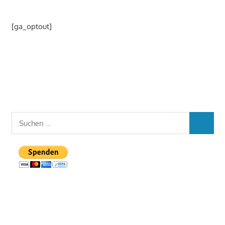
[ga_optout]
Suchen
SUCHEN
nach: