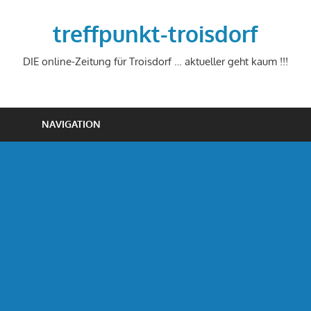
Zum
Inhalt
treffpunkt-troisdorf
springen
DIE online-Zeitung für Troisdorf … aktueller geht kaum !!!
NAVIGATION