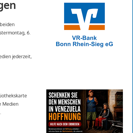
agen
 beiden
Ostermontag, 6.
dien jederzeit,
liothekskarte
re Medien
.