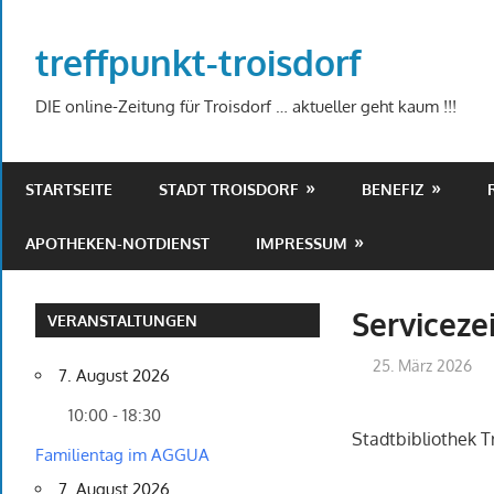
Zum
Inhalt
treffpunkt-troisdorf
springen
DIE online-Zeitung für Troisdorf … aktueller geht kaum !!!
STARTSEITE
STADT TROISDORF
BENEFIZ
APOTHEKEN-NOTDIENST
IMPRESSUM
Serviceze
VERANSTALTUNGEN
25. März 2026
7. August 2026
10:00 - 18:30
Stadtbibliothek Tr
Familientag im AGGUA
7. August 2026