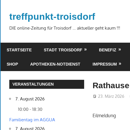
Zum
Inhalt
treffpunkt-troisdorf
springen
DIE online-Zeitung für Troisdorf … aktueller geht kaum !!!
STARTSEITE
STADT TROISDORF
BENEFIZ
SHOP
APOTHEKEN-NOTDIENST
IMPRESSUM
Rathause
VERANSTALTUNGEN
23. März 2026
7. August 2026
10:00 - 18:30
Eilmeldung
Familientag im AGGUA
7. August 2026