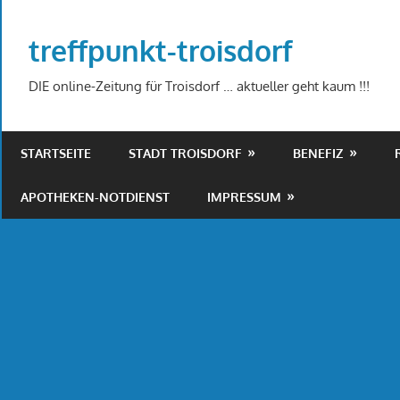
Zum
Inhalt
treffpunkt-troisdorf
springen
DIE online-Zeitung für Troisdorf … aktueller geht kaum !!!
STARTSEITE
STADT TROISDORF
BENEFIZ
APOTHEKEN-NOTDIENST
IMPRESSUM