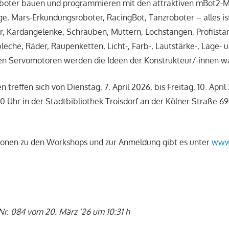
oboter bauen und programmieren mit den attraktiven mBot2-Ma
e, Mars-Erkundungsroboter, RacingBot, Tanzroboter – alles is
, Kardangelenke, Schrauben, Muttern, Lochstangen, Profilsta
bleche, Räder, Raupenketten, Licht-, Farb-, Lautstärke-, Lage- 
ren Servomotoren werden die Ideen der Konstrukteur/-innen w
treffen sich von Dienstag, 7. April 2026, bis Freitag, 10. April
30 Uhr in der Stadtbibliothek Troisdorf an der Kölner Straße 69
ionen zu den Workshops und zur Anmeldung gibt es unter
www.
Nr. 084 vom 20. März ’26 um 10:31 h