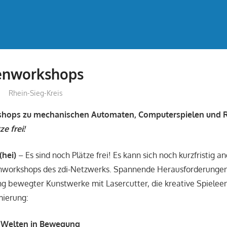
ienworkshops
treffpunkt
Rhein-Sieg-Kreis
shops zu mechanischen Automaten, Computerspielen und 
e frei!
(hei)
– Es sind noch Plätze frei! Es kann sich noch kurzfristig
ienworkshops des zdi-Netzwerks. Spannende Herausforderungen
g bewegter Kunstwerke mit Lasercutter, die kreative Spielee
ierung:
e Welten in Bewegung