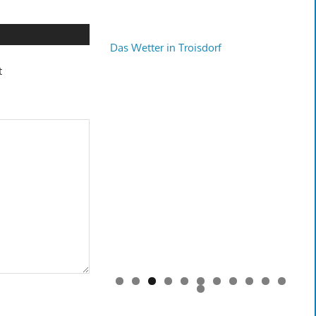
Das Wetter in Troisdorf
t
0
1
2