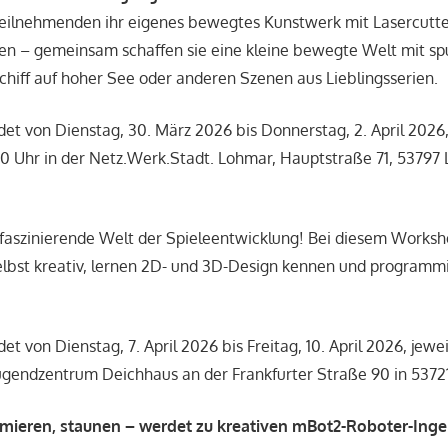
Teilnehmenden ihr eigenes bewegtes Kunstwerk mit Lasercutte
en – gemeinsam schaffen sie eine kleine bewegte Welt mit s
chiff auf hoher See oder anderen Szenen aus Lieblingsserien.
et von Dienstag, 30. März 2026 bis Donnerstag, 2. April 2026,
30 Uhr in der Netz.Werk.Stadt. Lohmar, Hauptstraße 71, 53797 
 faszinierende Welt der Spieleentwicklung! Bei diesem Works
lbst kreativ, lernen 2D- und 3D-Design kennen und programmi
t von Dienstag, 7. April 2026 bis Freitag, 10. April 2026, jewe
Jugendzentrum Deichhaus an der Frankfurter Straße 90 in 53721
mieren, staunen – werdet zu kreativen mBot2-Roboter-Inge