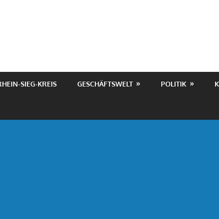
RHEIN-SIEG-KREIS
GESCHÄFTSWELT
POLITIK
K