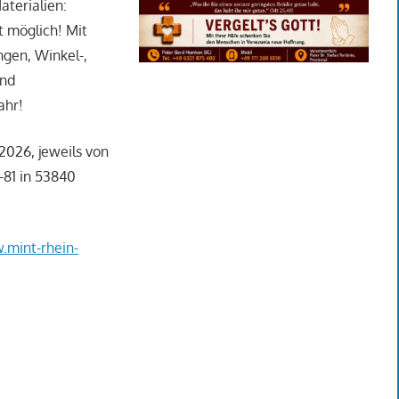
terialien:
t möglich! Mit
ngen, Winkel-,
und
ahr!
 2026, jeweils von
-81 in 53840
mint-rhein-