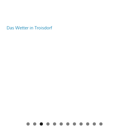
Das Wetter in Troisdorf
0
1
2