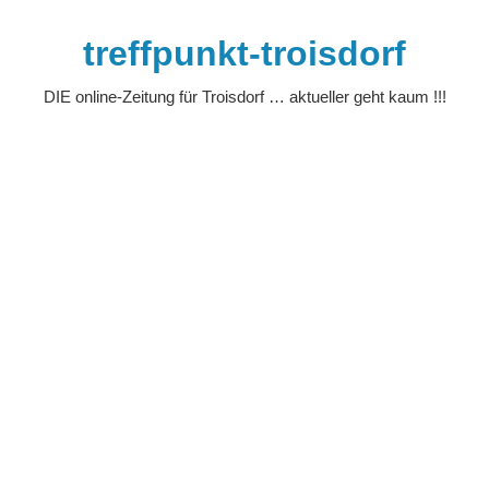
Zum
Inhalt
treffpunkt-troisdorf
springen
DIE online-Zeitung für Troisdorf … aktueller geht kaum !!!