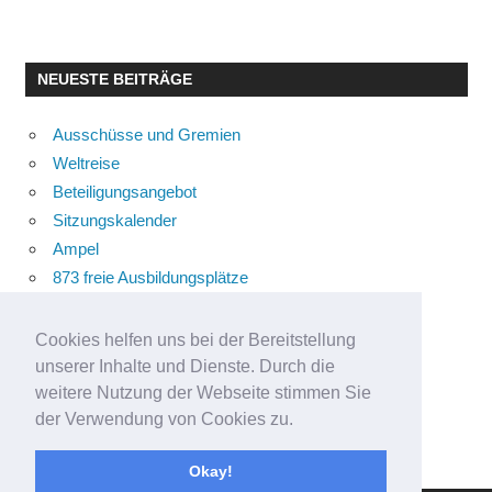
NEUESTE BEITRÄGE
Ausschüsse und Gremien
Weltreise
Beteiligungsangebot
Sitzungskalender
Ampel
873 freie Ausbildungsplätze
Bühnenstück
Aktuelle Verkehrsmeldungen
Cookies helfen uns bei der Bereitstellung
Terracliff
unserer Inhalte und Dienste. Durch die
Wärmeplanung
weitere Nutzung der Webseite stimmen Sie
der Verwendung von Cookies zu.
Demokratie-Tag 2026
Neuer Jahrgang
Okay!