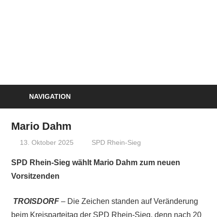
NAVIGATION
Mario Dahm
13. Oktober 2025
treffpunkt
SPD Rhein-Sieg
SPD Rhein-Sieg wählt Mario Dahm zum neuen
Vorsitzenden
TROISDORF
– Die Zeichen standen auf Veränderung
beim Kreisparteitag der SPD Rhein-Sieg, denn nach 20