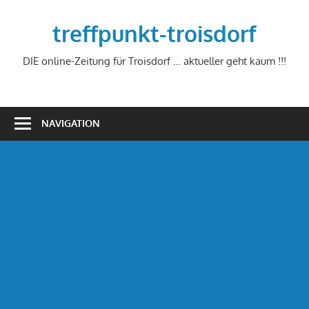
Zum
Inhalt
treffpunkt-troisdorf
springen
DIE online-Zeitung für Troisdorf … aktueller geht kaum !!!
NAVIGATION