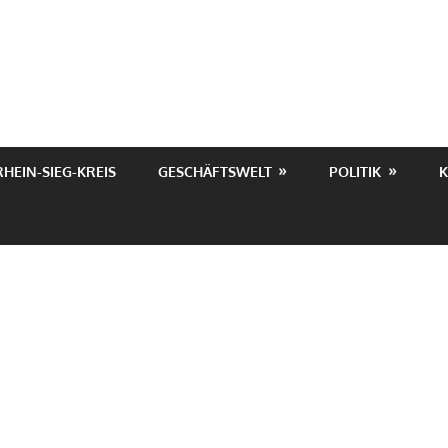
RHEIN-SIEG-KREIS
GESCHÄFTSWELT
POLITIK
K