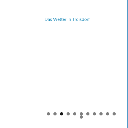
Das Wetter in Troisdorf
0
1
2