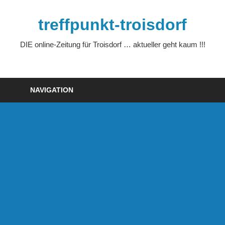
Zum
Inhalt
treffpunkt-troisdorf
springen
DIE online-Zeitung für Troisdorf … aktueller geht kaum !!!
NAVIGATION