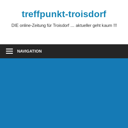
Zum
Inhalt
treffpunkt-troisdorf
springen
DIE online-Zeitung für Troisdorf … aktueller geht kaum !!!
NAVIGATION