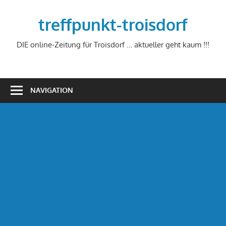
Zum
Inhalt
treffpunkt-troisdorf
springen
DIE online-Zeitung für Troisdorf … aktueller geht kaum !!!
NAVIGATION