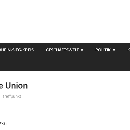
RHEIN-SIEG-KREIS
GESCHÄFTSWELT
POLITIK
K
e Union
treffpunkt
 23b