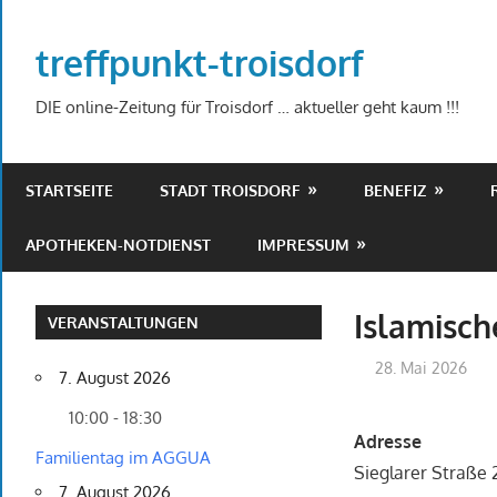
Zum
Inhalt
treffpunkt-troisdorf
springen
DIE online-Zeitung für Troisdorf … aktueller geht kaum !!!
STARTSEITE
STADT TROISDORF
BENEFIZ
APOTHEKEN-NOTDIENST
IMPRESSUM
Islamisch
VERANSTALTUNGEN
28. Mai 2026
7. August 2026
10:00 - 18:30
Adresse
Familientag im AGGUA
Sieglarer Straße
7. August 2026