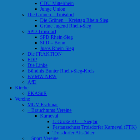
CDU Mittelrhein
Junge Union
Die Grünen – Troisdorf
Die Grünen – Kreistag Rhein-Sieg
Grüne Jugend Rhein-Sieg
SPD Troisdorf
SPD Rhein-Sieg
SPD – Bonn
Jusos Rhein-Sieg
Die FRAKTION
FDP
Die Linke
Bündnis Bunter Rhein-Sieg-Kreis
BVMW NRW
AfD
Kirche
EKASuR
Vereine
MGV Eschmar
– Brauchtums-Vereine
Karneval
1. Große KG – Sieglar
Festausschuss Troisdorfer Karneval (FTK)
Troisdorfer Altstädter
– Sport-Vereine