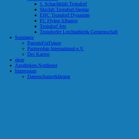
1. Schachklub Troisdorf
Skiclub Troisdorf-Sieglar
EHC Troisdorf Dynamite
FC Flying Albatros
Troisdorf Jets
Troisdorfer Leichtathletik Gemeinschaft
Sonstiges
ParentsForFuture
Partnership International e.V.
Der Karren
shop
Apotheken-Notdienst
Impressum
Datenschutzerklärung