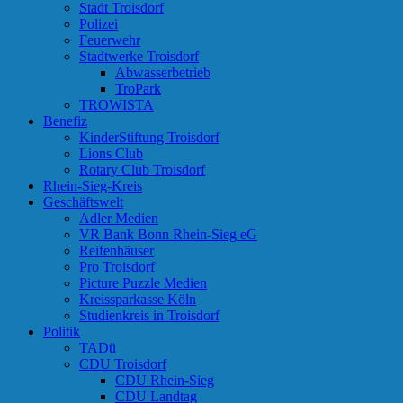
Stadt Troisdorf
Polizei
Feuerwehr
Stadtwerke Troisdorf
Abwasserbetrieb
TroPark
TROWISTA
Benefiz
KinderStiftung Troisdorf
Lions Club
Rotary Club Troisdorf
Rhein-Sieg-Kreis
Geschäftswelt
Adler Medien
VR Bank Bonn Rhein-Sieg eG
Reifenhäuser
Pro Troisdorf
Picture Puzzle Medien
Kreissparkasse Köln
Studienkreis in Troisdorf
Politik
TADü
CDU Troisdorf
CDU Rhein-Sieg
CDU Landtag