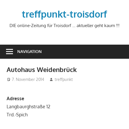
Zum
Inhalt
treffpunkt-troisdorf
springen
DIE online-Zeitung für Troisdorf … aktueller geht kaum !!!
NAVIGATION
Autohaus Weidenbrück
7. November 2014
treffpunkt
Adresse
Langbaurghstraße 12
Trd.-Spich