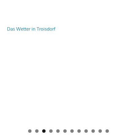
Das Wetter in Troisdorf
0
1
2