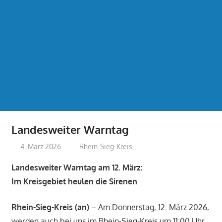
Landesweiter Warntag
4. März 2026
treffpunkt
Rhein-Sieg-Kreis
Landesweiter Warntag am 12. März:
Im Kreisgebiet heulen die Sirenen
Rhein-Sieg-Kreis (an)
– Am Donnerstag, 12. März 2026,
werden auch bei uns im Rhein-Sieg-Kreis um 11:00 Uhr