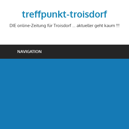
Zum
Inhalt
treffpunkt-troisdorf
springen
DIE online-Zeitung für Troisdorf … aktueller geht kaum !!!
NAVIGATION