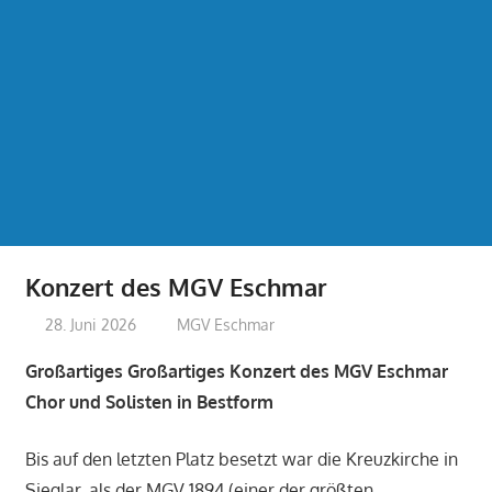
Konzert des MGV Eschmar
28. Juni 2026
treffpunkt
MGV Eschmar
Großartiges Großartiges Konzert des MGV Eschmar
Chor und Solisten in Bestform
Bis auf den letzten Platz besetzt war die Kreuzkirche in
Sieglar, als der MGV 1894 (einer der größten