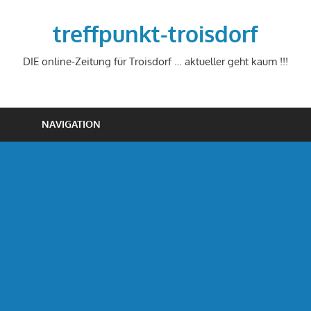
Zum
Inhalt
treffpunkt-troisdorf
springen
DIE online-Zeitung für Troisdorf … aktueller geht kaum !!!
NAVIGATION