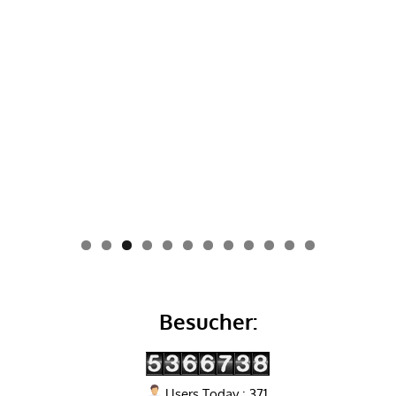
0
1
2
Besucher:
Users Today : 371