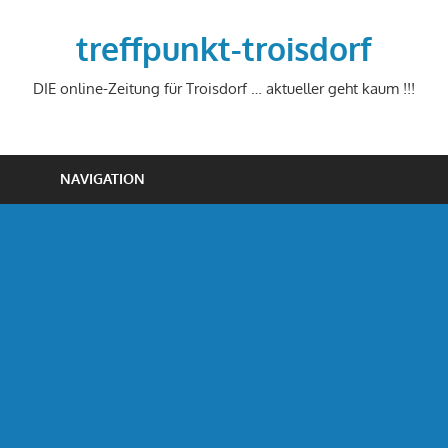
Zum
Inhalt
treffpunkt-troisdorf
springen
DIE online-Zeitung für Troisdorf … aktueller geht kaum !!!
NAVIGATION