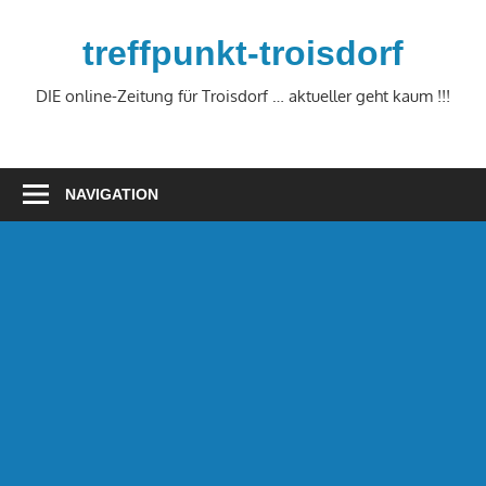
Zum
Inhalt
treffpunkt-troisdorf
springen
DIE online-Zeitung für Troisdorf … aktueller geht kaum !!!
NAVIGATION