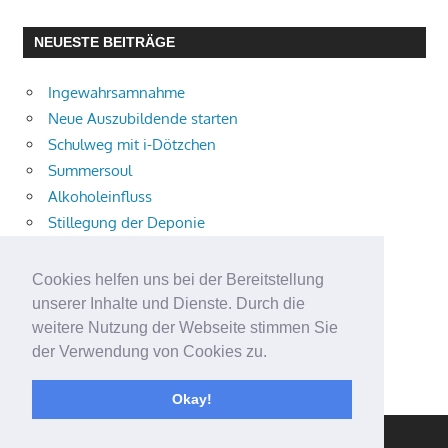
NEUESTE BEITRÄGE
Ingewahrsamnahme
Neue Auszubildende starten
Schulweg mit i-Dötzchen
Summersoul
Alkoholeinfluss
Stillegung der Deponie
Baden an Sieg und Agger
Trampolin-Gruppe
Cookies helfen uns bei der Bereitstellung
Kometen Schmitter Nacht
unserer Inhalte und Dienste. Durch die
Engagementpreis 80plus 2026
weitere Nutzung der Webseite stimmen Sie
der Verwendung von Cookies zu.
Schultüten-ABC
Kompass für die Grundschule
Okay!
WordPress Theme: Gambit von ThemeZee.