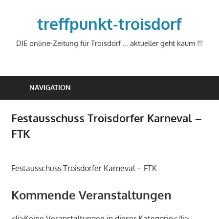
Zum
Inhalt
treffpunkt-troisdorf
springen
DIE online-Zeitung für Troisdorf … aktueller geht kaum !!!
NAVIGATION
Festausschuss Troisdorfer Karneval –
FTK
Festausschuss Troisdorfer Karneval – FTK
Kommende Veranstaltungen
<li>Keine Veranstaltungen in dieser Kategorie</li>