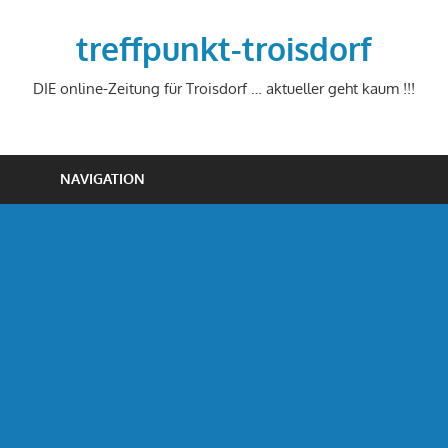
Zum
Inhalt
treffpunkt-troisdorf
springen
DIE online-Zeitung für Troisdorf … aktueller geht kaum !!!
NAVIGATION