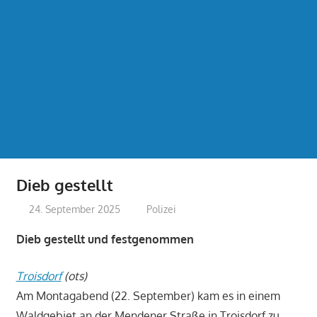
Dieb gestellt
24. September 2025
treffpunkt
Polizei
Dieb gestellt und festgenommen
Troisdorf
(ots)
Am Montagabend (22. September) kam es in einem
Waldgebiet an der Mendener Straße in Troisdorf zu