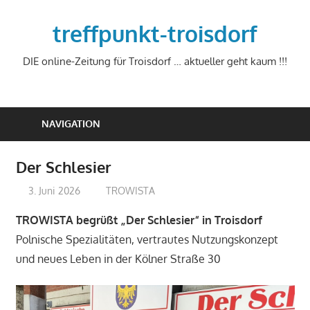
Zum
Inhalt
treffpunkt-troisdorf
springen
DIE online-Zeitung für Troisdorf … aktueller geht kaum !!!
NAVIGATION
Der Schlesier
3. Juni 2026
treffpunkt
TROWISTA
TROWISTA begrüßt „Der Schlesier“ in Troisdorf
Polnische Spezialitäten, vertrautes Nutzungskonzept
und neues Leben in der Kölner Straße 30