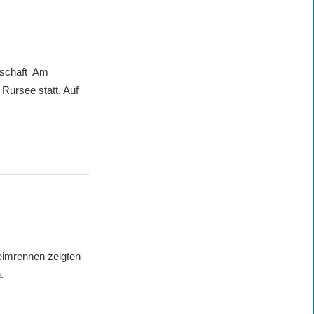
rschaft Am
ursee statt. Auf
rennen zeigten
.