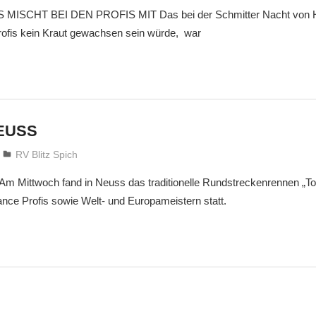
ISCHT BEI DEN PROFIS MIT Das bei der Schmitter Nacht von H
Profis kein Kraut gewachsen sein würde, war
EUSS
treffpunkt
RV Blitz Spich
ittwoch fand in Neuss das traditionelle Rundstreckenrennen „To
ance Profis sowie Welt- und Europameistern statt.