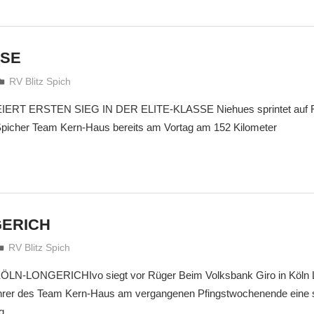
SSE
treffpunkt
RV Blitz Spich
RT ERSTEN SIEG IN DER ELITE-KLASSE Niehues sprintet auf R
picher Team Kern-Haus bereits am Vortag am 152 Kilometer
GERICH
treffpunkt
RV Blitz Spich
N-LONGERICHIvo siegt vor Rüger Beim Volksbank Giro in Köln L
hrer des Team Kern-Haus am vergangenen Pfingstwochenende eine 
g.