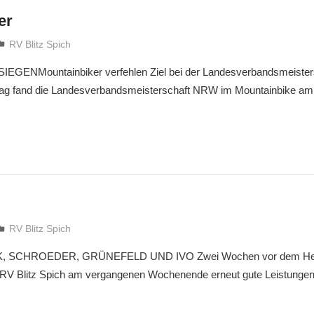
er
treffpunkt
RV Blitz Spich
GENMountainbiker verfehlen Ziel bei der Landesverbandsmeiste
g fand die Landesverbandsmeisterschaft NRW im Mountainbike am R
treffpunkt
RV Blitz Spich
, SCHROEDER, GRÜNEFELD UND IVO Zwei Wochen vor dem Heim
 RV Blitz Spich am vergangenen Wochenende erneut gute Leistungen