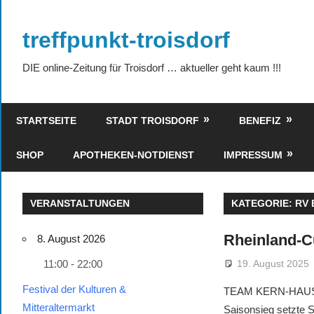
Zum
Inhalt
treffpunkt-troisdorf
springen
DIE online-Zeitung für Troisdorf … aktueller geht kaum !!!
STARTSEITE
STADT TROISDORF
BENEFIZ
SHOP
APOTHEKEN-NOTDIENST
IMPRESSUM
VERANSTALTUNGEN
KATEGORIE:
RV 
Rheinland-
8. August 2026
19. August 2025
11:00 - 22:00
Festival der Kulturen &
TEAM KERN-HAUS F
Mitteraltermarkt
Saisonsieg setzte 