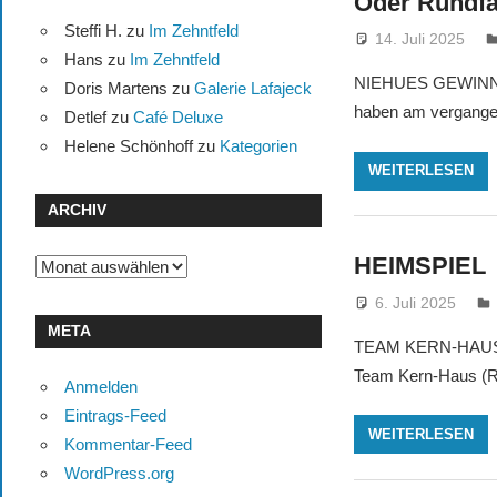
Oder Rundfa
Steffi H.
zu
Im Zehntfeld
14. Juli 2025
Hans
zu
Im Zehntfeld
NIEHUES GEWINNT
Doris Martens
zu
Galerie Lafajeck
haben am vergange
Detlef
zu
Café Deluxe
Helene Schönhoff
zu
Kategorien
WEITERLESEN
ARCHIV
HEIMSPIEL
Archiv
6. Juli 2025
META
TEAM KERN-HAUS DO
Team Kern-Haus (RV
Anmelden
Eintrags-Feed
WEITERLESEN
Kommentar-Feed
WordPress.org