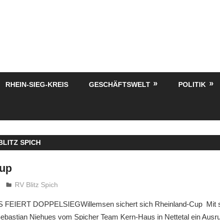
RHEIN-SIEG-KREIS
GESCHÄFTSWELT
POLITIK
BLITZ SPICH
Cup
treffpunkt
RV Blitz Spich
EIERT DOPPELSIEGWillemsen sichert sich Rheinland-Cup Mit s
Sebastian Niehues vom Spicher Team Kern-Haus in Nettetal ein Ausr