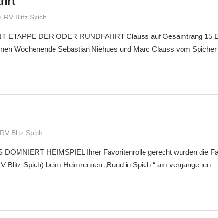
hrt
treffpunkt
RV Blitz Spich
 ETAPPE DER ODER RUNDFAHRT Clauss auf Gesamtrang 15 Eine
nen Wochenende Sebastian Niehues und Marc Clauss vom Spicher
treffpunkt
RV Blitz Spich
MNIERT HEIMSPIEL Ihrer Favoritenrolle gerecht wurden die Fah
 Blitz Spich) beim Heimrennen „Rund in Spich “ am vergangenen