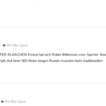
treffpunkt
RV Blitz Spich
R IN AACHEN Erneut hat sich Robin Willemsen vom Spicher Tea
ft. Auf einer 900 Meter langen Runde mussten beim traditionellen
treffpunkt
RV Blitz Spich