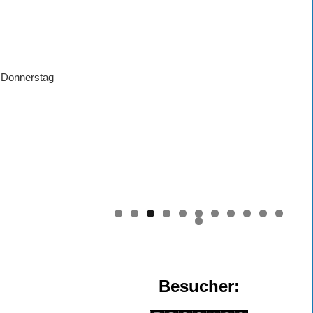
d Donnerstag
0
1
2
Besucher: