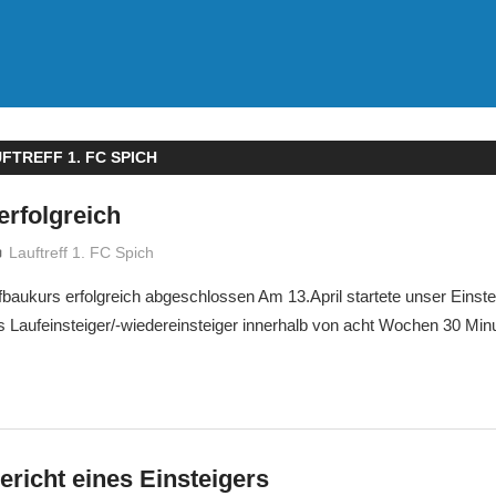
FTREFF 1. FC SPICH
erfolgreich
treffpunkt
Lauftreff 1. FC Spich
ufbaukurs erfolgreich abgeschlossen Am 13.April startete unser Einst
s Laufeinsteiger/-wiedereinsteiger innerhalb von acht Wochen 30 Min
richt eines Einsteigers