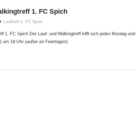
lkingtreff 1. FC Spich
treffpunkt
Lauftreff 1. FC Spich
eff 1. FC Spich Der Lauf- und Walkingtreff trifft sich jeden Montag un
) um 18 Uhr (außer an Feiertagen)