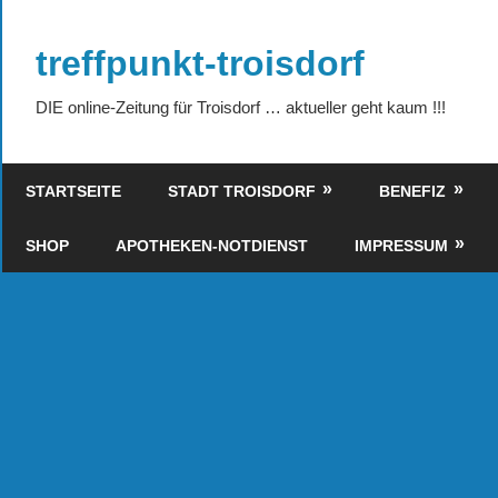
Zum
Inhalt
treffpunkt-troisdorf
springen
DIE online-Zeitung für Troisdorf … aktueller geht kaum !!!
STARTSEITE
STADT TROISDORF
BENEFIZ
SHOP
APOTHEKEN-NOTDIENST
IMPRESSUM